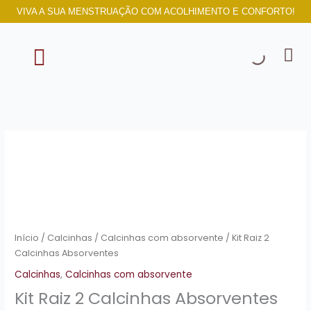
Ir
VIVA A SUA MENSTRUAÇÃO COM ACOLHIMENTO E CONFORTO!
para
o
conteúdo
SOBRE NÓS
Kit
Raiz
2
Calcinhas
Absorventes
quantidade
Início
/
Calcinhas
/
Calcinhas com absorvente
/ Kit Raiz 2
Calcinhas Absorventes
Calcinhas
,
Calcinhas com absorvente
Kit Raiz 2 Calcinhas Absorventes