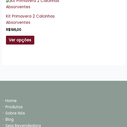
Este
na
na
produto
página
página
tem
Kit Primavera 2 Calcinhas
do
do
várias
Absorventes
produto
produto
variantes.
R$
196,00
As
opções
Ver opções
podem
ser
escolhidas
na
página
do
produto
Home
Produtos
Sobre Nós
Blog
Seja Revendedora