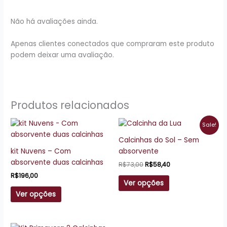
Não há avaliações ainda.
Apenas clientes conectados que compraram este produto
podem deixar uma avaliação.
Produtos relacionados
O
O
Este
Este
Sale!
preço
preço
produto
produto
original
atual
Calcinhas do Sol – Sem
tem
tem
era:
é:
kit Nuvens – Com
absorvente
R$73,00.
R$58,40.
várias
várias
absorvente duas calcinhas
R$
73,00
R$
58,40
variantes.
variantes.
R$
196,00
As
As
Ver opções
opções
opções
Ver opções
podem
podem
ser
ser
escolhidas
escolhidas