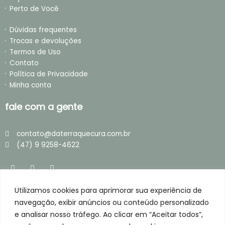
Perto de Você
Dúvidas frequentes
Trocas e devoluções
Termos de Uso
Contato
Política de Privacidade
Minha conta
fale com a gente
contato@daterraquecura.com.br
(47) 9 9258-4622
I
F
T
n
a
i
s
c
k
t
e
t
Utilizamos cookies para aprimorar sua experiência de
loja segura
a
b
o
g
o
k
navegação, exibir anúncios ou conteúdo personalizado
r
o
e analisar nosso tráfego. Ao clicar em “Aceitar todos”,
a
k
m