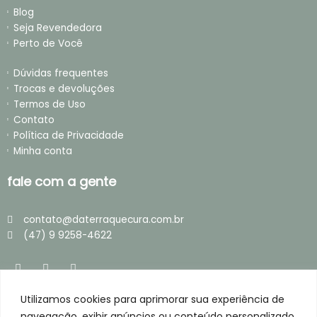
Blog
Seja Revendedora
Perto de Você
Dúvidas frequentes
Trocas e devoluções
Termos de Uso
Contato
Política de Privacidade
Minha conta
fale com a gente
contato@daterraquecura.com.br
(47) 9 9258-4622
I
F
T
n
a
i
s
c
k
t
e
t
Utilizamos cookies para aprimorar sua experiência de
loja segura
a
b
o
g
o
k
navegação, exibir anúncios ou conteúdo personalizado