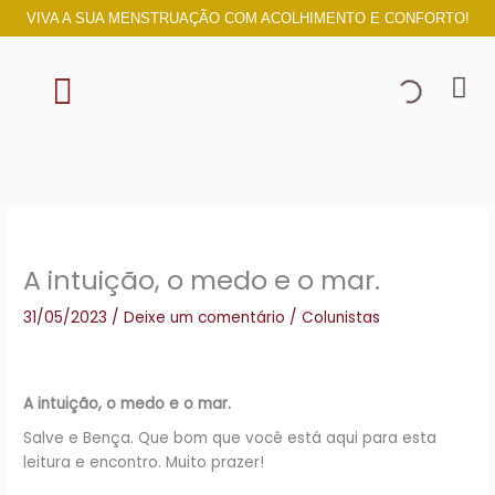
Ir
VIVA A SUA MENSTRUAÇÃO COM ACOLHIMENTO E CONFORTO!
para
o
conteúdo
SOBRE NÓS
A intuição, o medo e o mar.
31/05/2023
/
Deixe um comentário
/
Colunistas
A intuição, o medo e o mar.
Salve e Bença. Que bom que você está aqui para esta
leitura e encontro. Muito prazer!