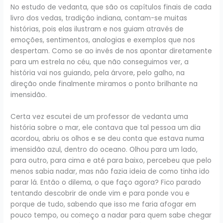
No estudo de vedanta, que são os capítulos finais de cada
livro dos vedas, tradição indiana, contam-se muitas
histórias, pois elas ilustram e nos guiam através de
emoções, sentimentos, analogias e exemplos que nos
despertam. Como se ao invés de nos apontar diretamente
para um estrela no céu, que não conseguimos ver, a
história vai nos guiando, pela árvore, pelo galho, na
direção onde finalmente miramos o ponto brilhante na
imensidão.
Certa vez escutei de um professor de vedanta uma
história sobre o mar, ele contava que tal pessoa um dia
acordou, abriu os olhos e se deu conta que estava numa
imensidão azul, dentro do oceano. Olhou para um lado,
para outro, para cima e até para baixo, percebeu que pelo
menos sabia nadar, mas não fazia ideia de como tinha ido
parar lá. Então o dilema, o que faço agora? Fico parado
tentando descobrir de onde vim e para ponde vou e
porque de tudo, sabendo que isso me faria afogar em
pouco tempo, ou começo a nadar para quem sabe chegar