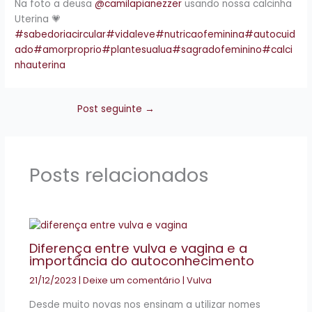
Na foto a deusa
@camilapianezzer
usando nossa calcinha
Uterina 💗
#sabedoriacircular
#vidaleve
#nutricaofeminina
#autocuid
ado
#amorproprio
#plantesualua
#sagradofeminino
#calci
nhauterina
Post seguinte
→
Posts relacionados
Diferença entre vulva e vagina e a
importância do autoconhecimento
21/12/2023
|
Deixe um comentário
|
Vulva
Desde muito novas nos ensinam a utilizar nomes