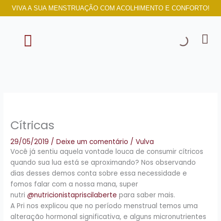
Ir
VIVA A SUA MENSTRUAÇÃO COM ACOLHIMENTO E CONFORTO!
para
o
conteúdo
SOBRE NÓS
Cítricas
29/05/2019
/
Deixe um comentário
/
Vulva
Você já sentiu aquela vontade louca de consumir cítricos
quando sua lua está se aproximando? Nos observando
dias desses demos conta sobre essa necessidade e
fomos falar com a nossa mana, super
nutri
@nutricionistapriscilaberte
para saber mais.
A Pri nos explicou que no período menstrual temos uma
alteração hormonal significativa, e alguns micronutrientes