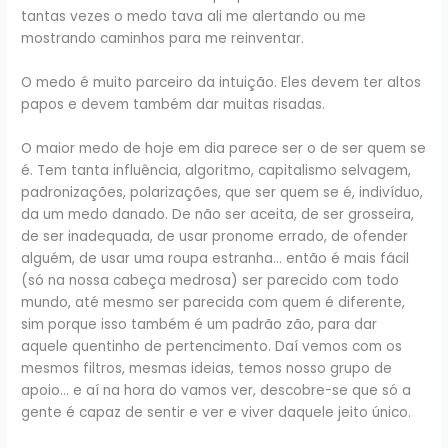
tantas vezes o medo tava ali me alertando ou me
mostrando caminhos para me reinventar.
O medo é muito parceiro da intuição. Eles devem ter altos
papos e devem também dar muitas risadas.
O maior medo de hoje em dia parece ser o de ser quem se
é. Tem tanta influência, algoritmo, capitalismo selvagem,
padronizações, polarizações, que ser quem se é, indivíduo,
da um medo danado. De não ser aceita, de ser grosseira,
de ser inadequada, de usar pronome errado, de ofender
alguém, de usar uma roupa estranha… então é mais fácil
(só na nossa cabeça medrosa) ser parecido com todo
mundo, até mesmo ser parecida com quem é diferente,
sim porque isso também é um padrão zão, para dar
aquele quentinho de pertencimento. Daí vemos com os
mesmos filtros, mesmas ideias, temos nosso grupo de
apoio… e aí na hora do vamos ver, descobre-se que só a
gente é capaz de sentir e ver e viver daquele jeito único.