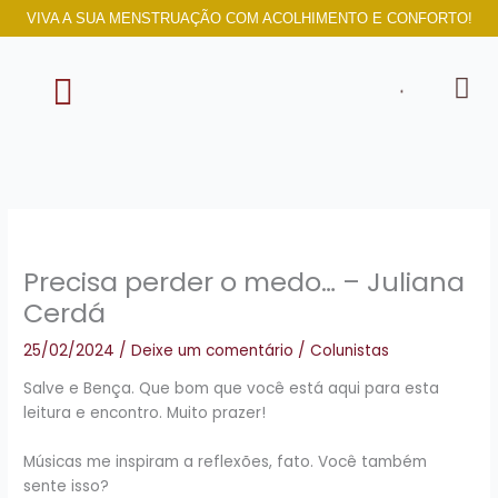
Ir
VIVA A SUA MENSTRUAÇÃO COM ACOLHIMENTO E CONFORTO!
para
o
conteúdo
SOBRE NÓS
Precisa perder o medo… – Juliana
Cerdá
25/02/2024
/
Deixe um comentário
/
Colunistas
Salve e Bença. Que bom que você está aqui para esta
leitura e encontro. Muito prazer!
Músicas me inspiram a reflexões, fato. Você também
sente isso?