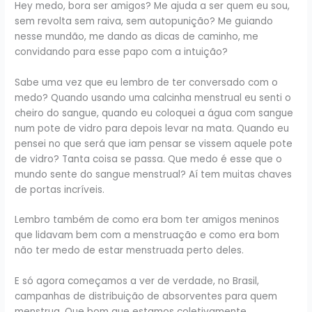
Hey medo, bora ser amigos? Me ajuda a ser quem eu sou,
sem revolta sem raiva, sem autopunição? Me guiando
nesse mundão, me dando as dicas de caminho, me
convidando para esse papo com a intuição?
Sabe uma vez que eu lembro de ter conversado com o
medo? Quando usando uma calcinha menstrual eu senti o
cheiro do sangue, quando eu coloquei a água com sangue
num pote de vidro para depois levar na mata. Quando eu
pensei no que será que iam pensar se vissem aquele pote
de vidro? Tanta coisa se passa. Que medo é esse que o
mundo sente do sangue menstrual? Aí tem muitas chaves
de portas incríveis.
Lembro também de como era bom ter amigos meninos
que lidavam bem com a menstruação e como era bom
não ter medo de estar menstruada perto deles.
E só agora começamos a ver de verdade, no Brasil,
campanhas de distribuição de absorventes para quem
menstrua. Que bom que estamos coletivamente