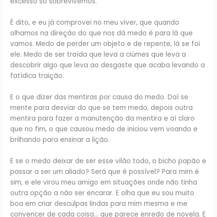
excesso só sobrevivemos.
É dito, e eu já comprovei no meu viver, que quando
olhamos na direção do que nos dá medo é para lá que
vamos. Medo de perder um objeto e de repente, lá se foi
ele. Medo de ser traída que leva a ciúmes que leva a
descobrir algo que leva ao desgaste que acaba levando a
fatídica traição.
E o que dizer das mentiras por causa do medo. Daí se
mente para desviar do que se tem medo, depois outra
mentira para fazer a manutenção da mentira e aí claro
que no fim, o que causou medo de iniciou vem voando e
brilhando para ensinar a lição.
E se o medo deixar de ser esse vilão todo, o bicho papão e
passar a ser um aliado? Será que é possível? Para mim é
sim, e ele virou meu amigo em situações onde não tinha
outra opção a não ser encarar. E olha que eu sou muito
boa em criar desculpas lindas para mim mesma e me
convencer de cada coisa… que parece enredo de novela. E