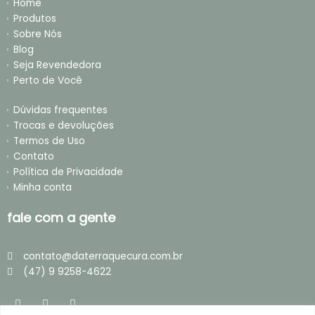
Home
Produtos
Sobre Nós
Blog
Seja Revendedora
Perto de Você
Dúvidas frequentes
Trocas e devoluções
Termos de Uso
Contato
Política de Privacidade
Minha conta
fale com a gente
contato@daterraquecura.com.br
(47) 9 9258-4622
I
F
T
n
a
i