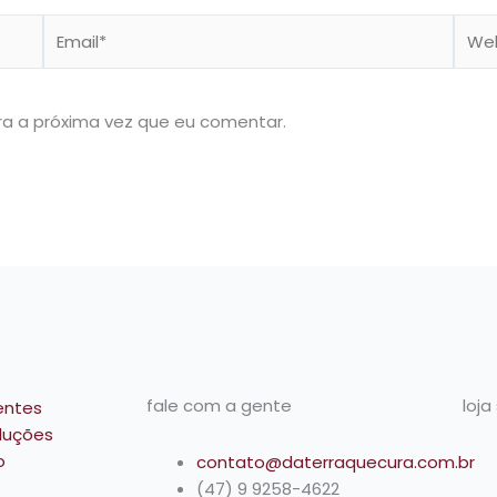
Email*
Webs
a a próxima vez que eu comentar.
fale com a gente
loja
entes
luções
o
contato@daterraquecura.com.br
(47) 9 9258-4622