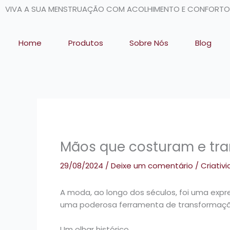
Ir
VIVA A SUA MENSTRUAÇÃO COM ACOLHIMENTO E CONFORTO
para
o
conteúdo
Home
Produtos
Sobre Nós
Blog
Mãos que costuram e tr
29/08/2024
/
Deixe um comentário
/
Criativ
A moda, ao longo dos séculos, foi uma ex
uma poderosa ferramenta de transformação
Um olhar histórico