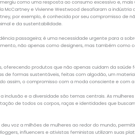
mergiu como uma resposta ao consumo excessivo e, mais u
lla McCartney e Vivienne Westwood desafiaram a indústria 
tney, por exemplo, é conhecida por seu compromisso de nã
imal e da sustentabilidade.
ncia passageira; é uma necessidade urgente para a sobrev
imento, não apenas como designers, mas também como co
, oferecendo produtos que não apenas cuidam da saúde f
s de formas sustentáveis, feitas com algodão, um material
tindo assim, o compromisso com a moda consciente e com a 
 inclusão e a diversidade são temas centrais. As mulhere
eitação de todos os corpos, raças e identidades que busc
s deu voz a milhões de mulheres ao redor do mundo, permitin
Bloggers, influencers e ativistas feministas utilizam suas