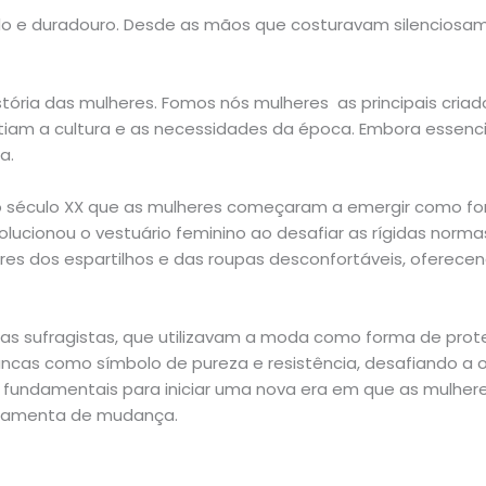
e duradouro. Desde as mãos que costuravam silenciosame
stória das mulheres. Fomos nós mulheres as principais criado
tiam a cultura e as necessidades da época. Embora essenc
a.
 do século XX que as mulheres começaram a emergir como for
olucionou o vestuário feminino ao desafiar as rígidas norma
lheres dos espartilhos e das roupas desconfortáveis, oferec
as sufragistas, que utilizavam a moda como forma de protes
cas como símbolo de pureza e resistência, desafiando a op
am fundamentais para iniciar uma nova era em que as mulh
rramenta de mudança.