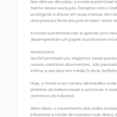
Nas últimas décadas, a moda sustentável e
frente dessa revolução. Pioneiras como Ste
ecológicas e éticas em suas marcas. McCar
uma postura firme em prol do bem-estar an
A moda sustentável não é apenas uma tendê
desempenham um papel crucial nesse mov
Nossa parte
Na DaTerraQueCura, seguimos esses passos
nossas calcinhas absorventes, são pensada
íntima, e ela dura em média 5 anos. Refle
Hoje, a moda é um campo de batalha onde a
padrões de beleza irreais e promover a ac
restritivos da indústria.
Além disso, o crescimento das redes sociai
influenciar a moda de maneira mais direta. 