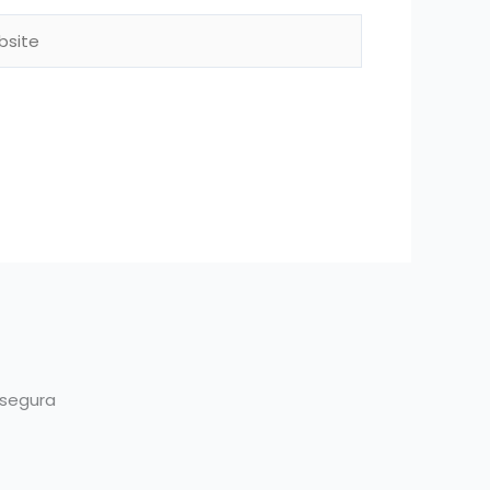
ite
 segura