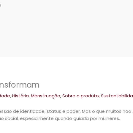
!
ansformam
idade
,
História
,
Menstruação
,
Sobre o produto
,
Sustentabilid
pressão de identidade, status e poder. Mas o que muitos 
 social, especialmente quando guiada por mulheres.