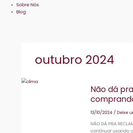
Sobre Nós
Blog
outubro 2024
Não
Não dá pra
dá
pra
comprando 
reclamar
do
13/10/2024
/
Deixe 
clima
e
NÃO DÁ PRA RECLA
continuar
continuar usando 