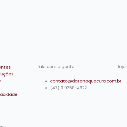
fale com a gente
loja
entes
luções
o
contato@daterraquecura.com.br
(47) 9 9258-4622
ivacidade
I
F
T
n
a
i