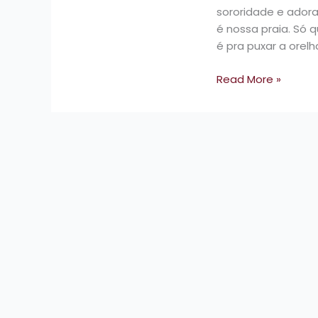
comprando
sororidade e ador
na
é nossa praia. Só 
Shein
é pra puxar a orelh
–
Read More »
por
Lídia
Lino