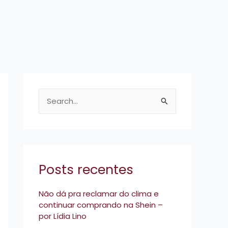
P
e
s
q
u
Posts recentes
i
Não dá pra reclamar do clima e
s
continuar comprando na Shein –
a
por Lídia Lino
r