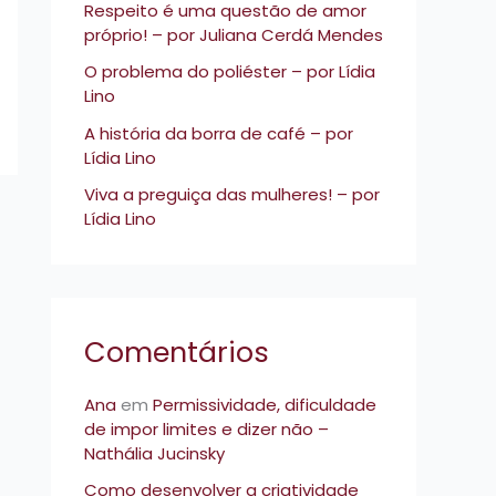
Respeito é uma questão de amor
p
próprio! – por Juliana Cerdá Mendes
o
O problema do poliéster – por Lídia
r
Lino
:
A história da borra de café – por
Lídia Lino
Viva a preguiça das mulheres! – por
Lídia Lino
Comentários
Ana
em
Permissividade, dificuldade
de impor limites e dizer não –
Nathália Jucinsky
Como desenvolver a criatividade