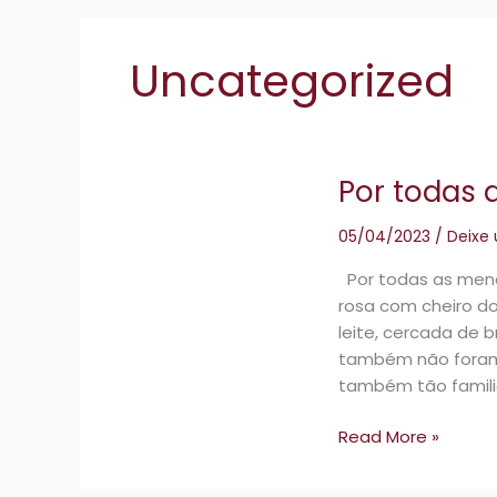
Uncategorized
Por
Por todas 
todas
as
05/04/2023
/
Deixe
menarcas
que
Por todas as mena
passei
rosa com cheiro d
leite, cercada de 
também não foram
também tão familia
Read More »