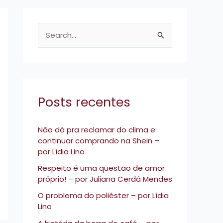
P
e
s
q
u
Posts recentes
i
s
Não dá pra reclamar do clima e
continuar comprando na Shein –
a
por Lídia Lino
r
Respeito é uma questão de amor
p
próprio! – por Juliana Cerdá Mendes
o
O problema do poliéster – por Lídia
r
Lino
: