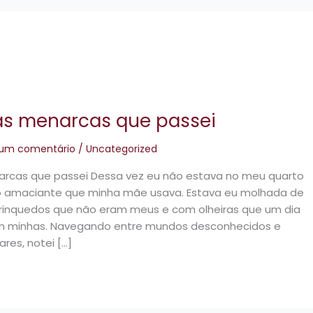
as menarcas que passei
 um comentário
/
Uncategorized
rcas que passei Dessa vez eu não estava no meu quarto
o amaciante que minha mãe usava. Estava eu molhada de
brinquedos que não eram meus e com olheiras que um dia
 minhas. Navegando entre mundos desconhecidos e
res, notei […]