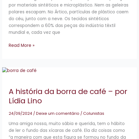
por materiais sintéticos e microplástico. Nem as geleiras
polares escapam. No Ártico, partículas de plástico caem
do céu, junto com a neve. Os tecidos sintéticos
correspondem a 60% das peças da indústria têxtil
mundial e, cada vez que
Read More »
A
história
da
A história da borra de café – por
borra
de
Lídia Lino
café
–
24/09/2024
/
Deixe um comentário
/
Colunistas
por
Uma amiga nossa, muito sábia e querida, tem o hábito
Lídia
de ler o fundo das xícaras de café. Ela diz coisas como
Lino
“a maneira com que esta figura se formou no fundo da