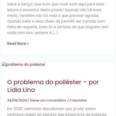
–
Salve e Bença. Que bom que você está aqui para esta
por
leitura e encontro. Muito prazer! Quando não há mais
Juliana
medo, também não há mais o que precisar agradar.
Cerdá
Quando bate o saco cheio de permitir ser tratada com
Mendes
falta de respeito, bate tb a certeza de que ninguém tem
nada com isso, sempre é […]
Read More »
O
problema
do
O problema do poliéster – por
poliéster
–
Lídia Lino
por
Lídia
24/09/2024
/
Deixe um comentário
/
Colunistas
Lino
Em 2020, cientistas descobriram que já não existe
nenhuma região do planeta que esteja livre de poluição