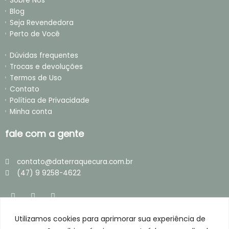
Sobre Nós
Blog
Seja Revendedora
Perto de Você
Dúvidas frequentes
Trocas e devoluções
Termos de Uso
Contato
Política de Privacidade
Minha conta
fale com a gente
contato@daterraquecura.com.br
(47) 9 9258-4622
I
F
T
n
a
i
s
c
k
t
e
t
Utilizamos cookies para aprimorar sua experiência de
loja segura
a
b
o