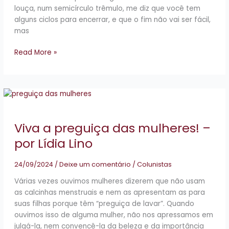
louça, num semicírculo trêmulo, me diz que você tem
alguns ciclos para encerrar, e que o fim não vai ser fácil,
mas
Read More »
Viva
a
preguiça
Viva a preguiça das mulheres! –
das
mulheres!
por Lídia Lino
–
por
24/09/2024
/
Deixe um comentário
/
Colunistas
Lídia
Várias vezes ouvimos mulheres dizerem que não usam
Lino
as calcinhas menstruais e nem as apresentam as para
suas filhas porque têm “preguiça de lavar”. Quando
ouvimos isso de alguma mulher, não nos apressamos em
julgá-la, nem convencê-la da beleza e da importância