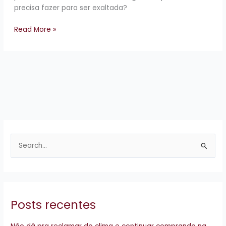
precisa fazer para ser exaltada?
Read More »
P
e
s
q
Posts recentes
u
i