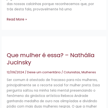
das nossas calcinhas porque reconhecemos que, por
trás desta fala, provavelmente há uma
Read More »
Que
mulher
é
Que mulher é essa? – Nathália
essa?
–
Jucinsky
Nathália
Jucinsky
12/09/2024
/
Deixe um comentário
/
Colunistas
,
Mulheres
Ser comum é atestado de fracasso para nós mulheres,
principalmente se o recorte social for mulher preta. Essa
pergunta saltou na minha tela mental presenciando o
fenômeno da ginástica artística Rebeca Andrade
ganhando medalha de ouro nas olimpíadas e dividindo
pódio com mais duas mulheres negras. O que a mulher