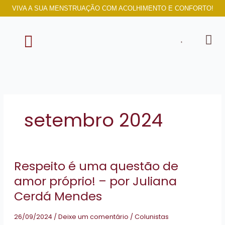
Ir
VIVA A SUA MENSTRUAÇÃO COM ACOLHIMENTO E CONFORTO!
para
o
conteúdo
SOBRE NÓS
setembro 2024
Respeito
Respeito é uma questão de
é
uma
amor próprio! – por Juliana
questão
Cerdá Mendes
de
amor
26/09/2024
/
Deixe um comentário
/
Colunistas
próprio!