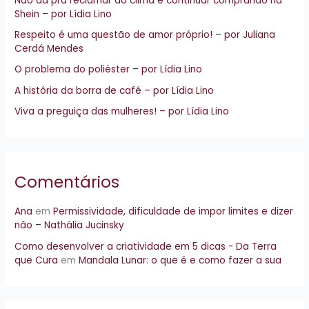
Não dá pra reclamar do clima e continuar comprando na
s
Shein – por Lídia Lino
a
Respeito é uma questão de amor próprio! – por Juliana
r
Cerdá Mendes
p
O problema do poliéster – por Lídia Lino
o
A história da borra de café – por Lídia Lino
r
Viva a preguiça das mulheres! – por Lídia Lino
:
Comentários
Ana
em
Permissividade, dificuldade de impor limites e dizer
não – Nathália Jucinsky
Como desenvolver a criatividade em 5 dicas - Da Terra
que Cura
em
Mandala Lunar: o que é e como fazer a sua