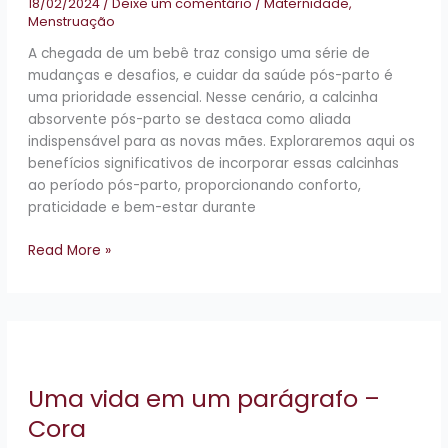
18/02/2024
/
Deixe um comentário
/
Maternidade
,
Menstruação
A chegada de um bebê traz consigo uma série de
mudanças e desafios, e cuidar da saúde pós-parto é
uma prioridade essencial. Nesse cenário, a calcinha
absorvente pós-parto se destaca como aliada
indispensável para as novas mães. Exploraremos aqui os
benefícios significativos de incorporar essas calcinhas
ao período pós-parto, proporcionando conforto,
praticidade e bem-estar durante
Read More »
Uma
vida
em
Uma vida em um parágrafo –
um
parágrafo
Cora
–