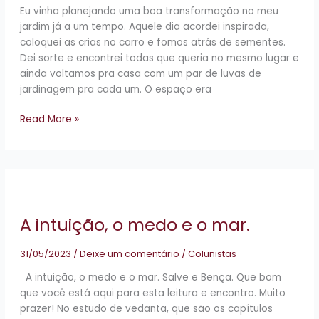
Eu vinha planejando uma boa transformação no meu
jardim já a um tempo. Aquele dia acordei inspirada,
coloquei as crias no carro e fomos atrás de sementes.
Dei sorte e encontrei todas que queria no mesmo lugar e
ainda voltamos pra casa com um par de luvas de
jardinagem pra cada um. O espaço era
Read More »
A
intuição,
o
A intuição, o medo e o mar.
medo
e
31/05/2023
/
Deixe um comentário
/
Colunistas
o
mar.
A intuição, o medo e o mar. Salve e Bença. Que bom
que você está aqui para esta leitura e encontro. Muito
prazer! No estudo de vedanta, que são os capítulos