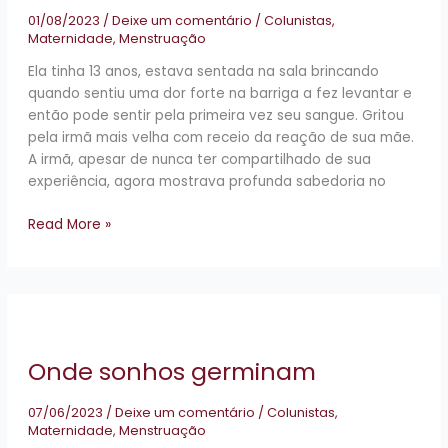
Cora
01/08/2023
/
Deixe um comentário
/
Colunistas
,
Maternidade
,
Menstruação
Ela tinha 13 anos, estava sentada na sala brincando
quando sentiu uma dor forte na barriga a fez levantar e
então pode sentir pela primeira vez seu sangue. Gritou
pela irmã mais velha com receio da reação de sua mãe.
A irmã, apesar de nunca ter compartilhado de sua
experiência, agora mostrava profunda sabedoria no
Read More »
Onde
sonhos
germinam
Onde sonhos germinam
07/06/2023
/
Deixe um comentário
/
Colunistas
,
Maternidade
,
Menstruação