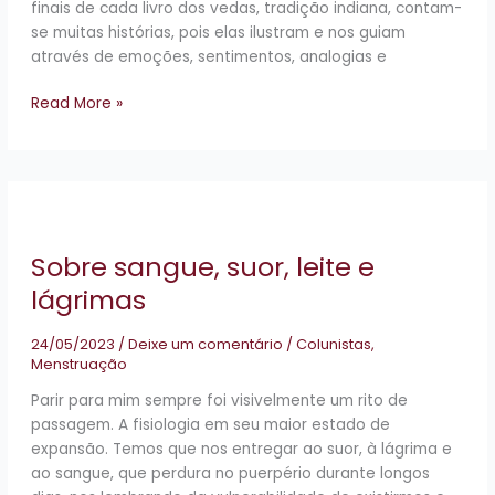
finais de cada livro dos vedas, tradição indiana, contam-
se muitas histórias, pois elas ilustram e nos guiam
através de emoções, sentimentos, analogias e
Read More »
Sobre
sangue,
suor,
Sobre sangue, suor, leite e
leite
e
lágrimas
lágrimas
24/05/2023
/
Deixe um comentário
/
Colunistas
,
Menstruação
Parir para mim sempre foi visivelmente um rito de
passagem. A fisiologia em seu maior estado de
expansão. Temos que nos entregar ao suor, à lágrima e
ao sangue, que perdura no puerpério durante longos