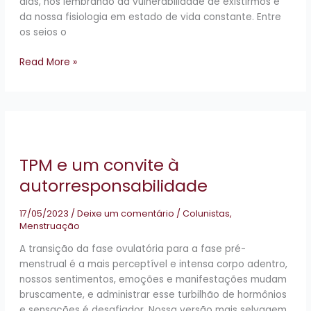
dias, nos lembrando da vulnerabilidade de existirmos e
da nossa fisiologia em estado de vida constante. Entre
os seios o
Read More »
TPM
e
um
TPM e um convite à
convite
à
autorresponsabilidade
autorresponsabilidade
17/05/2023
/
Deixe um comentário
/
Colunistas
,
Menstruação
A transição da fase ovulatória para a fase pré-
menstrual é a mais perceptível e intensa corpo adentro,
nossos sentimentos, emoções e manifestações mudam
bruscamente, e administrar esse turbilhão de hormônios
e sensações é desafiador. Nossa versão mais selvagem