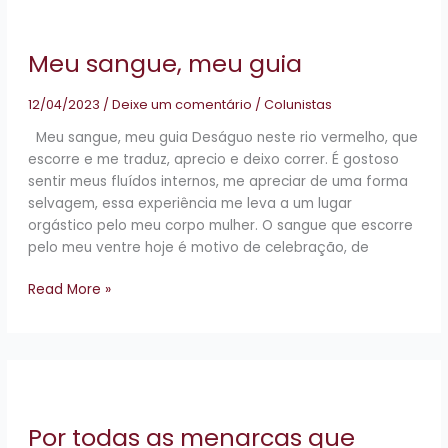
sangue,
meu
Meu sangue, meu guia
guia
12/04/2023
/
Deixe um comentário
/
Colunistas
Meu sangue, meu guia Deságuo neste rio vermelho, que
escorre e me traduz, aprecio e deixo correr. É gostoso
sentir meus fluídos internos, me apreciar de uma forma
selvagem, essa experiência me leva a um lugar
orgástico pelo meu corpo mulher. O sangue que escorre
pelo meu ventre hoje é motivo de celebração, de
Read More »
Por
todas
as
Por todas as menarcas que
menarcas