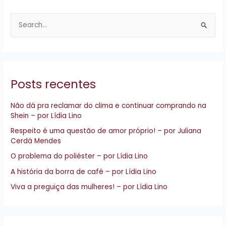
P
e
s
q
Posts recentes
u
i
Não dá pra reclamar do clima e continuar comprando na
s
Shein – por Lídia Lino
a
Respeito é uma questão de amor próprio! – por Juliana
r
Cerdá Mendes
p
O problema do poliéster – por Lídia Lino
o
A história da borra de café – por Lídia Lino
r
Viva a preguiça das mulheres! – por Lídia Lino
: